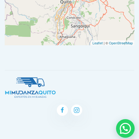
Leaflet
| ©
OpenStreetMap