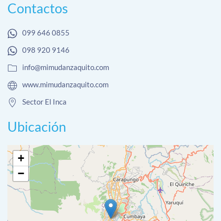
Contactos
099 646 0855
098 920 9146
info@mimudanzaquito.com
www.mimudanzaquito.com
Sector El Inca
Ubicación
+
−